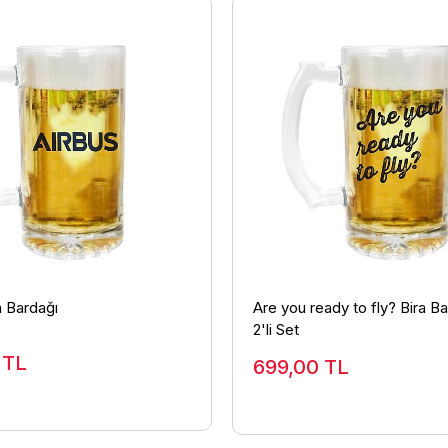
a Bardağı
Are you ready to fly? Bira Ba
2'li Set
0
TL
699,00
TL