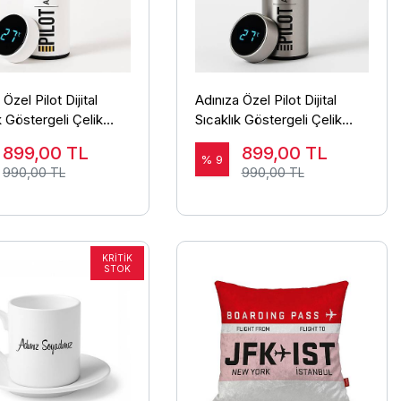
Özel Pilot Dijital
Adınıza Özel Pilot Dijital
k Göstergeli Çelik
Sıcaklık Göstergeli Çelik
 Beyaz - 450 ml
Termos Gümüş - 450 ml
899,00
TL
899,00
TL
% 9
990,00 TL
990,00 TL