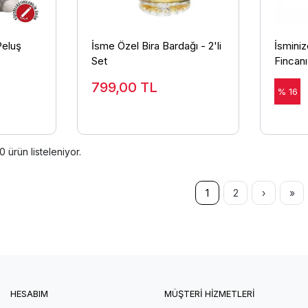
Peluş
İsme Özel Bira Bardağı - 2'li
İsmini
Set
Fincanı
799,00
TL
% 16
0
ürün listeleniyor.
1
2
›
»
HESABIM
MÜŞTERİ HİZMETLERİ