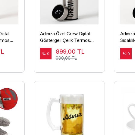
jital
Adınıza Özel Crew Dijital
Adınıza 
ermos
Göstergeli Çelik Termos
Sıcaklı
Gümüş - 450 ml
Termos
TL
899,00
TL
% 9
% 9
990,00 TL