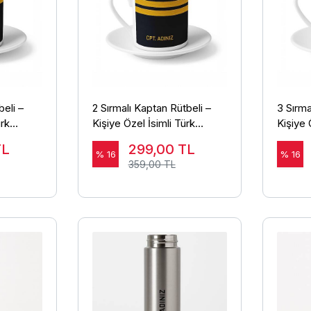
beli –
2 Sırmalı Kaptan Rütbeli –
3 Sırma
ürk
Kişiye Özel İsimli Türk
Kişiye 
Kahvesi Fincanı
Kahves
TL
299,00
TL
% 16
% 16
359,00 TL