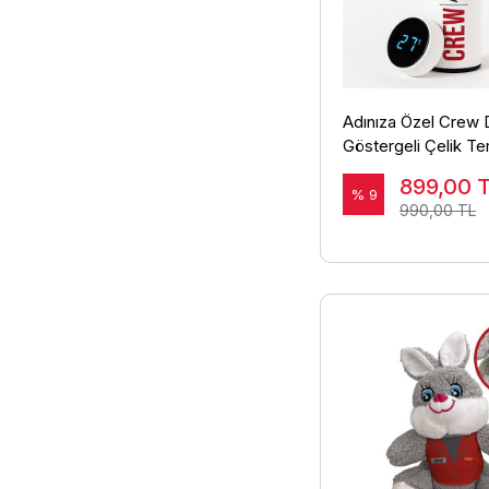
Adınıza Özel Crew Di
Göstergeli Çelik T
Beyaz - 450 ml
899,00
% 9
990,00 TL