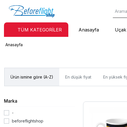
TÜM KATEGORİLER
Anasayfa
Uçak 
Anasayfa
Ürün ismine göre (A-Z)
En düşük fiyat
En yüksek fi
Marka
-
beforeflightshop