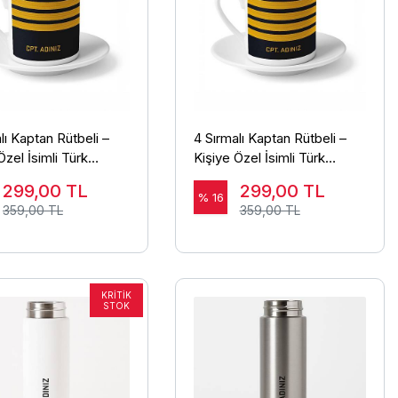
lı Kaptan Rütbeli –
4 Sırmalı Kaptan Rütbeli –
Özel İsimli Türk
Kişiye Özel İsimli Türk
i Fincanı
Kahvesi Fincanı
299,00
TL
299,00
TL
% 16
359,00 TL
359,00 TL