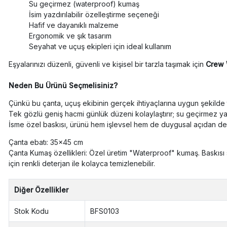
Su geçirmez (waterproof) kumaş
İsim yazdırılabilir özelleştirme seçeneği
Hafif ve dayanıklı malzeme
Ergonomik ve şık tasarım
Seyahat ve uçuş ekipleri için ideal kullanım
Eşyalarınızı düzenli, güvenli ve kişisel bir tarzla taşımak için
Crew 
Neden Bu Ürünü Seçmelisiniz?
Çünkü bu çanta, uçuş ekibinin gerçek ihtiyaçlarına uygun şekilde
Tek gözlü geniş hacmi günlük düzeni kolaylaştırır; su geçirmez yap
İsme özel baskısı, ürünü hem işlevsel hem de duygusal açıdan değ
Çanta ebatı: 35x45 cm
Çanta Kumaş özellikleri: Özel üretim "Waterproof" kumaş. Baskısı 
için renkli deterjan ile kolayca temizlenebilir.
Diğer Özellikler
Stok Kodu
BFS0103