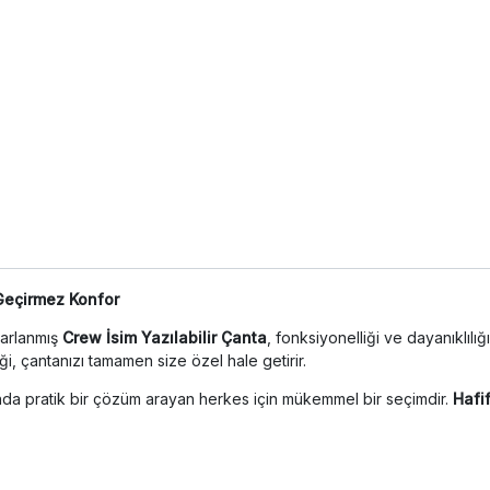
 Geçirmez Konfor
sarlanmış
Crew İsim Yazılabilir Çanta
, fonksiyonelliği ve dayanıklılığ
, çantanızı tamamen size özel hale getirir.
sında pratik bir çözüm arayan herkes için mükemmel bir seçimdir.
Hafi