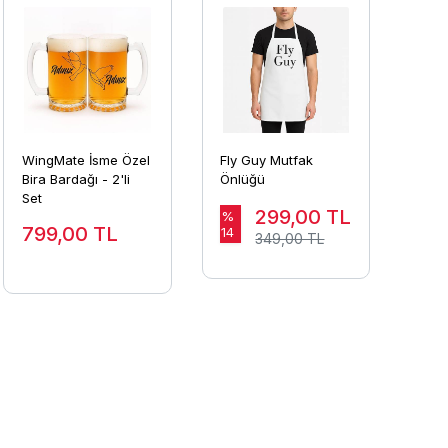
WingMate İsme Özel
Fly Guy Mutfak
Bira Bardağı - 2'li
Önlüğü
Set
299,00
TL
%
799,00
TL
14
349,00 TL