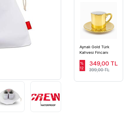
Aynalı Gold Türk
Kahvesi Fincanı
349,00
TL
%
12
399,00 TL