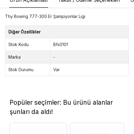
Ürün Açıklaması
Taksit / Ödeme Seçenekleri
Ü
Thy Boeing 777-300 Er Şampiyonlar Ligi
Diğer Özellikler
Stok Kodu
Bfs0101
Marka
-
Stok Durumu
Var
Popüler seçimler: Bu ürünü alanlar
şunları da aldı!