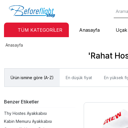
TÜM KATEGORİLER
Anasayfa
Uçak 
Anasayfa
'Rahat Hos
Ürün ismine göre (A-Z)
En düşük fiyat
En yüksek fi
Benzer Etiketler
Thy Hostes Ayakkabısı
Kabin Memuru Ayakkabısı