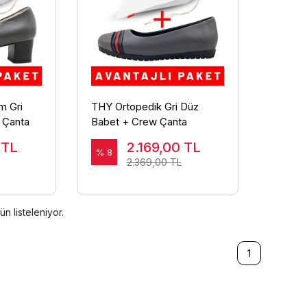
m Gri
THY Ortopedik Gri Düz
 Çanta
Babet + Crew Çanta
0
TL
2.169,00
TL
% 8
2.369,00 TL
ün listeleniyor.
1