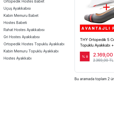
Ortopedik Hostes Babet
Uçuş Ayakkabısı
Kabin Memuru Babet
Hostes Babeti
Rahat Hostes Ayakkabısı
Gri Hostes Ayakkabısı
THY Ortopedik 5 C
Ortopedik Hostes Topuklu Ayakkabı
Topuklu Ayakkabı +
Kabin Memuru Topuklu Ayakkabı
2.169,0
% 8
Hostes Ayakkabı
2.369,00 TL
Bu aramada toplam
2
ür